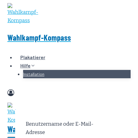
Zum
Inhalt
springen
Wahlkampf-Kompass
Plakatierer
Hilfe
Installation
Benutzername oder E-Mail-
Wahlkampf-Kompass
Adresse