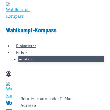
Zum
Inhalt
springen
Wahlkampf-Kompass
Plakatierer
Hilfe
Installation
Benutzername oder E-Mail-
Wahlkampf-Kompass
Adresse