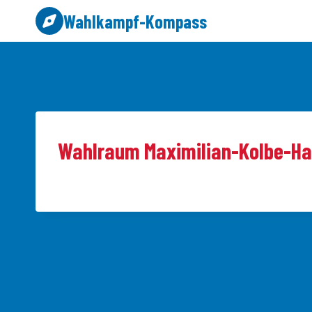
Zum
Wahlkampf-Kompass
Inhalt
springen
Wahlraum Maximilian-Kolbe-H